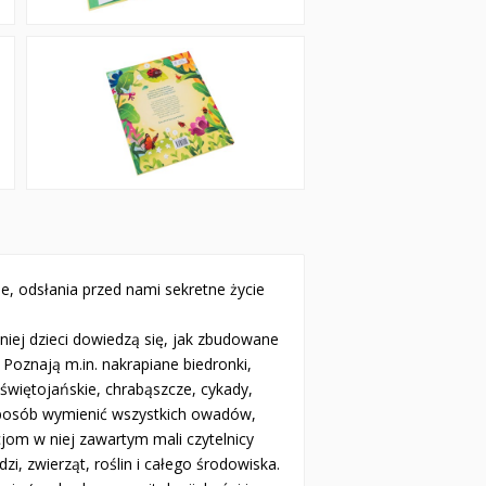
je, odsłania przed nami sekretne życie
niej dzieci dowiedzą się, jak zbudowane
 Poznają m.in. nakrapiane biedronki,
 świętojańskie, chrabąszcze, cykady,
 sposób wymienić wszystkich owadów,
cjom w niej zawartym mali czytelnicy
zi, zwierząt, roślin i całego środowiska.