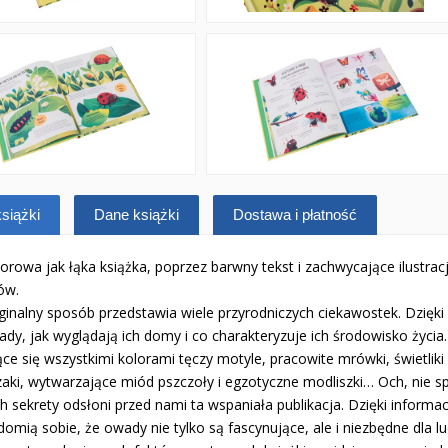
siążki
Dane książki
Dostawa i płatność
orowa jak łąka książka, poprzez barwny tekst i zachwycające ilustrac
ów.
inalny sposób przedstawia wiele przyrodniczych ciekawostek. Dzięki 
dy, jak wyglądają ich domy i co charakteryzuje ich środowisko życia.
ce się wszystkimi kolorami tęczy motyle, pracowite mrówki, świetliki
zaki, wytwarzające miód pszczoły i egzotyczne modliszki… Och, nie
h sekrety odsłoni przed nami ta wspaniała publikacja. Dzięki informa
omią sobie, że owady nie tylko są fascynujące, ale i niezbędne dla lud