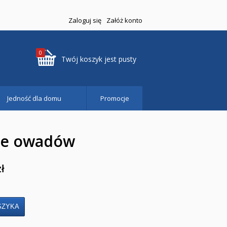
Zaloguj się
Załóż konto
0
Twój koszyk jest pusty
Jedność dla domu
Promocje
cie owadów
zł