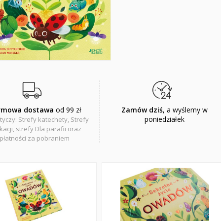
rmowa dostawa
od 99 zł
Zamów dziś
, a wyślemy w
poniedziałek
tyczy: Strefy katechety, Strefy
acji, strefy Dla parafii oraz
płatności za pobraniem