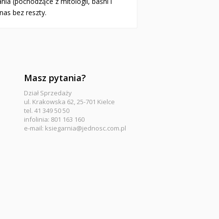
a (pochodzące z mitologii, baśni i
nas bez reszty.
Masz pytania?
Dział Sprzedaży
ul. Krakowska 62, 25-701 Kielce
tel. 41 349 50 50
infolinia: 801 163 160
e-mail:
ksiegarnia@jednosc.com.pl