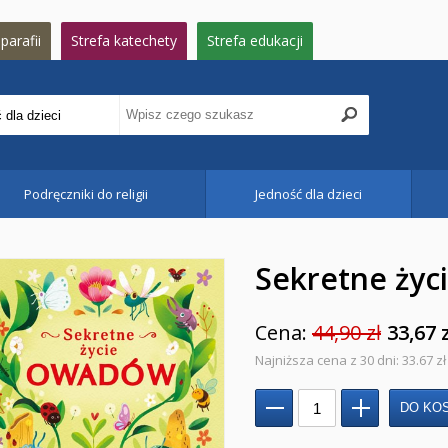
parafii
Strefa katechety
Strefa edukacji
Podręczniki do religii
Jedność dla dzieci
Sekretne ży
Cena:
44,90 zł
33,67 
Najniższa cena z 30 dni: 33.67 zł