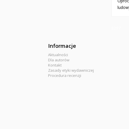
Opróc
ludow
8297
Informacje
Aktualności
Dla autorów
Kontakt
Zasady etyki wydawniczej
Procedura recenzji