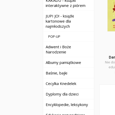
KAKADU - książki
interaktywne z piórem
JUPI JO! - książki
kartonowe dla
najmłodszych
POP-UP
Adwent i Boże
Narodzenie
Da
Nie do
Albumy pamiątkowe
eduk
Baśnie, bajki
Cecylka Knedelek
Dyplomy dla dzieci
Encyklopedie, leksykony