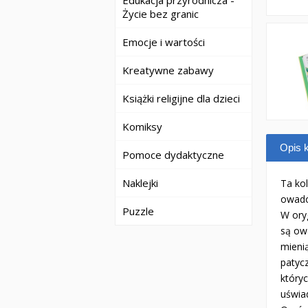
Edukacja przyrodnicza -
Życie bez granic
Emocje i wartości
Kreatywne zabawy
Książki religijne dla dzieci
Komiksy
Opis k
Pomoce dydaktyczne
Naklejki
Ta kol
owad
Puzzle
W oryg
są owa
mienią
patyc
któryc
uświad