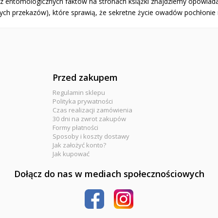
z entomologicznych faktów na stronach książki znajdziemy opowiadani
ych przekazów), które sprawią, że sekretne życie owadów pochłonie 
Przed zakupem
Regulamin sklepu
Polityka prywatności
Czas realizacji zamówienia
30 dni na zwrot zakupów
Formy płatności
Sposoby i koszty dostawy
Jak założyć konto?
Jak kupować
Dołącz do nas w mediach społecznościowych