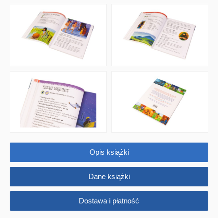
Encyklopedie, leksykony
Edukacja przyrodnicza - Życie bez granic
Emocje i wartości
Kreatywne zabawy
Książki religijne dla dzieci
Komiksy
Pomoce dydaktyczne
Naklejki
Opis książki
Puzzle
Dane książki
Promocje
Dostawa i płatność
QUIZY I ŁAMIGŁÓWKI NA WAKACJE -35%