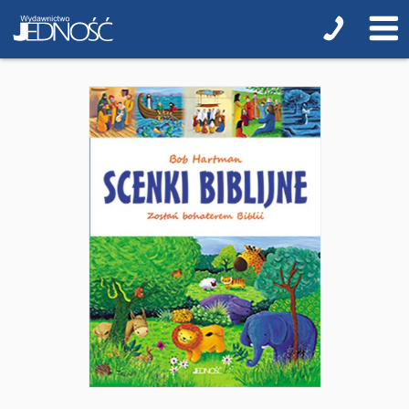
Biblistyka
Biblie dla najmłodszych
Encyklopedie i leksykony
Ikonopisarstwo
Duchowość, literatura chrześcijańska
Modlitewniki
Pierwsza Komunia Święta
Biblie na I Komunię Świętą
Biblie na I Komunię Świętą z grawerem i torbą
Pamiątki pierwszokomunijne
Przygotowanie do I Komunii Świętej (katecheza
parafialna)