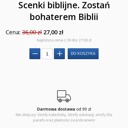
Scenki biblijne. Zostań
Poradniki katolickie
bohaterem Biblii
Pamiątki
Cena:
36,00 zł
27,00 zł
Obrazki
Najniższa cena z 30 dni: 27.00 zł
Pomoce duszpasterskie i homiletyczne
Pomoce katechetyczne
Książki religijne dla dzieci
Regionalne
Teologia
Jedność dla dzieci
Darmowa dostawa
od 99 zł
Nie dotyczy: Strefy katechety, Strefy edukacji, strefy Dla
parafii oraz płatności za pobraniem
NOWOŚCI