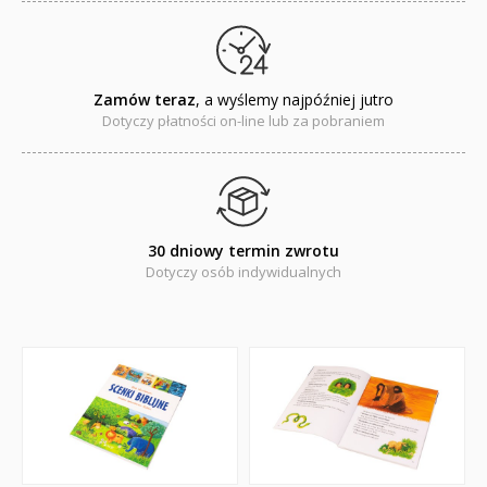
ZAPOWIEDZI
QUIZY, ŁAMIGŁÓWKI TERAZ -35% TANIEJ
Zamów teraz
, a wyślemy najpóźniej jutro
KAKADU - książki interaktywne z piórem
Dotyczy płatności on-line lub za pobraniem
JUPI JO! - książki kartonowe dla najmłodszych
POP-UP
30 dniowy termin zwrotu
Adwent i Boże Narodzenie
Dotyczy osób indywidualnych
Albumy pamiątkowe
Baśnie, bajki
Cecylka Knedelek
Dyplomy dla dzieci