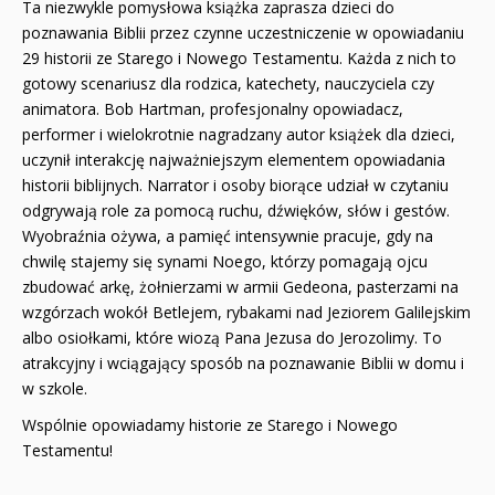
Ta niezwykle pomysłowa książka zaprasza dzieci do
PROMOCJA ZESTAWY STARTOWE KAKADU
poznawania Biblii przez czynne uczestniczenie w opowiadaniu
29 historii ze Starego i Nowego Testamentu. Każda z nich to
WYPRZEDAŻ
gotowy scenariusz dla rodzica, katechety, nauczyciela czy
animatora. Bob Hartman, profesjonalny opowiadacz,
RELIGIJNE
performer i wielokrotnie nagradzany autor książek dla dzieci,
uczynił interakcję najważniejszym elementem opowiadania
PORADNIKI
historii biblijnych. Narrator i osoby biorące udział w czytaniu
odgrywają role za pomocą ruchu, dźwięków, słów i gestów.
DLA DZIECI
Wyobraźnia ożywa, a pamięć intensywnie pracuje, gdy na
chwilę stajemy się synami Noego, którzy pomagają ojcu
zbudować arkę, żołnierzami w armii Gedeona, pasterzami na
wzgórzach wokół Betlejem, rybakami nad Jeziorem Galilejskim
albo osiołkami, które wiozą Pana Jezusa do Jerozolimy. To
atrakcyjny i wciągający sposób na poznawanie Biblii w domu i
w szkole.
Wspólnie opowiadamy historie ze Starego i Nowego
Testamentu!