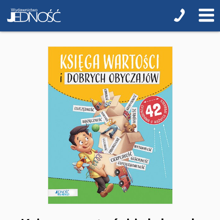
Regionalne
Teologia
Jedność dla dzieci
NOWOŚCI
ZAPOWIEDZI
QUIZY, ŁAMIGŁÓWKI TERAZ -35% TANIEJ
KAKADU - książki interaktywne z piórem
JUPI JO! - książki kartonowe dla najmłodszych
POP-UP
Adwent i Boże Narodzenie