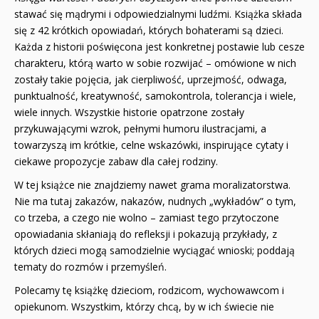
stawać się mądrymi i odpowiedzialnymi ludźmi. Książka składa
się z 42 krótkich opowiadań, których bohaterami są dzieci.
Każda z historii poświęcona jest konkretnej postawie lub cesze
charakteru, którą warto w sobie rozwijać – omówione w nich
zostały takie pojęcia, jak cierpliwość, uprzejmość, odwaga,
punktualność, kreatywność, samokontrola, tolerancja i wiele,
wiele innych. Wszystkie historie opatrzone zostały
przykuwającymi wzrok, pełnymi humoru ilustracjami, a
towarzyszą im krótkie, celne wskazówki, inspirujące cytaty i
ciekawe propozycje zabaw dla całej rodziny.
W tej książce nie znajdziemy nawet grama moralizatorstwa.
Nie ma tutaj zakazów, nakazów, nudnych „wykładów” o tym,
co trzeba, a czego nie wolno – zamiast tego przytoczone
opowiadania skłaniają do refleksji i pokazują przykłady, z
których dzieci mogą samodzielnie wyciągać wnioski; poddają
tematy do rozmów i przemyśleń.
Polecamy tę książkę dzieciom, rodzicom, wychowawcom i
opiekunom. Wszystkim, którzy chcą, by w ich świecie nie