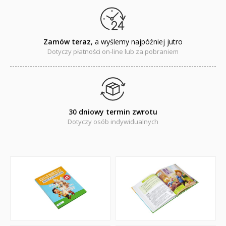
Naklejki
Puzzle
Zamów teraz
, a wyślemy najpóźniej jutro
Dotyczy płatności on-line lub za pobraniem
Promocje
QUIZY I ŁAMIGŁÓWKI NA WAKACJE -35%
PROMOCJA ZESTAWY STARTOWE KAKADU
30 dniowy termin zwrotu
WYPRZEDAŻ
Dotyczy osób indywidualnych
RELIGIJNE
PORADNIKI
DLA DZIECI