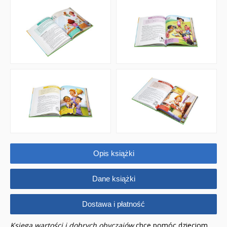
Opis książki
Dane książki
Dostawa i płatność
Księga wartości i dobrych obyczajów
chce pomóc dzieciom