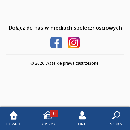
Klasa 1
Klasa 2
Dołącz do nas w mediach społecznościowych
Klasa 3
Klasa 4
Szkoła podstawowa 5-8
© 2026 Wszelkie prawa zastrzeżone.
Klasa 5
Klasa 6
Klasa 7
Klasa 8
0
Liceum i Technikum
POWRÓT
KOSZYK
KONTO
SZUKAJ
Klasa 1 liceum i technikum