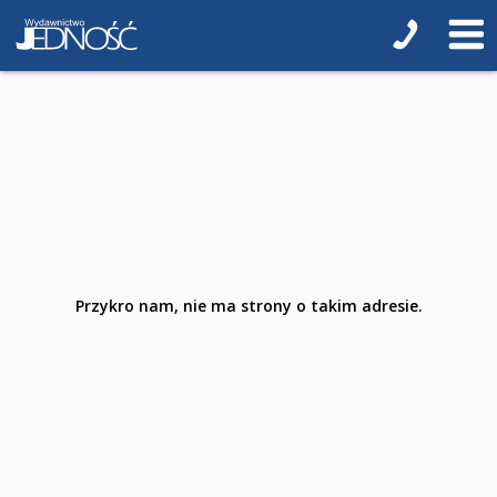
Poradniki o zdrowiu
Poradniki kulinarne
Hobby
Podręczniki
Pomoce dla uczniów z niepełnosprawnością
Przedszkole
Przykro nam, nie ma strony o takim adresie.
3-latki
4-latki
5-latki
6-latki
Szkoła podstawowa 1-4