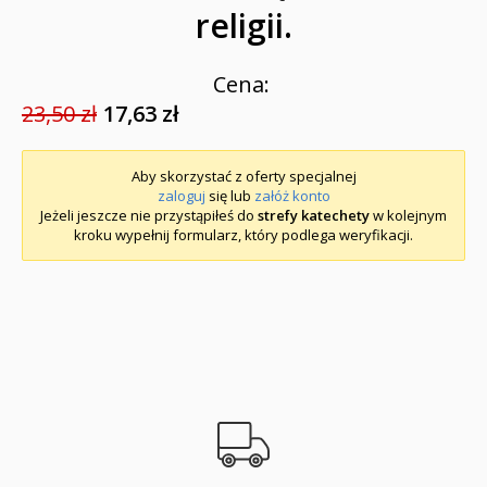
religii.
Cena:
23,50 zł
17,63 zł
Aby skorzystać z oferty specjalnej
zaloguj
się lub
załóż konto
Jeżeli jeszcze nie przystąpiłeś do
strefy katechety
w kolejnym
kroku wypełnij formularz, który podlega weryfikacji.