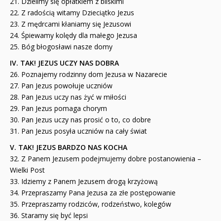
21. Dzielimy się opłatkiem z bliskimi
22. Z radością witamy Dzieciątko Jezus
23. Z mędrcami kłaniamy się Jezusowi
24. Śpiewamy kolędy dla małego Jezusa
25. Bóg błogosławi nasze domy
IV. TAK! JEZUS UCZY NAS DOBRA
26. Poznajemy rodzinny dom Jezusa w Nazarecie
27. Pan Jezus powołuje uczniów
28. Pan Jezus uczy nas żyć w miłości
29. Pan Jezus pomaga chorym
30. Pan Jezus uczy nas prosić o to, co dobre
31. Pan Jezus posyła uczniów na cały świat
V. TAK! JEZUS BARDZO NAS KOCHA
32. Z Panem Jezusem podejmujemy dobre postanowienia –
Wielki Post
33. Idziemy z Panem Jezusem drogą krzyżową
34. Przepraszamy Pana Jezusa za złe postępowanie
35. Przepraszamy rodziców, rodzeństwo, kolegów
36. Staramy się być lepsi