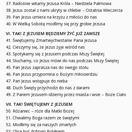
37. Radośnie witamy Jezusa Króla – Niedziela Palmowa
38. Jezus został z nami ukryty w chlebie – Ostatnia Wieczerza
39. Pan Jezus umiera na krzyżu z miłości do nas
40. W Wielką Sobotę modlimy się przy grobie Jezusa
VI. TAK! Z JEZUSEM BĘDZIEMY ŻYĆ JUŻ ZAWSZE
41. Świętujemy Zmartwychwstanie Pana Jezusa
42. Cieszymy się, że Jezus żyje wśród nas
43. Spotykamy się z Jezusem podczas Mszy Świętej
44. Słuchamy, co Jezus mówi do nas podczas Mszy Świętej
45. Pan Jezus zaprasza nas do swego stołu
46. Pan Jezus przypomina o Bożym miłosierdziu
47. Pan Jezus wstępuje do nieba
48. Duch Święty przychodzi do nas z darami
49. Z Panem Jezusem idziemy przez miasta i wsie – Boże Ciało
VII. TAK! ŚWIĘTUJEMY Z JEZUSEM
50. Różaniec – róże dla Matki Bożej
51. Chwalimy Boga razem ze świętymi
52. Modlimy się za naszych zmarłych
53. Chcę być dobrym Polakiem