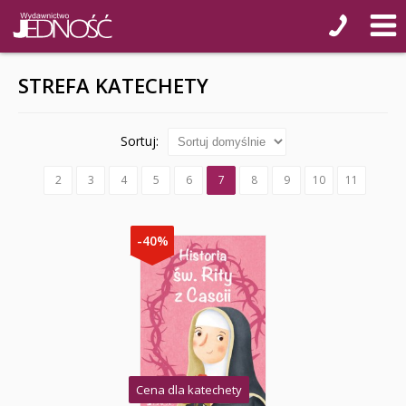
STREFA KATECHETY
Sortuj:
2
3
4
5
6
7
8
9
10
11
-40%
Cena dla katechety