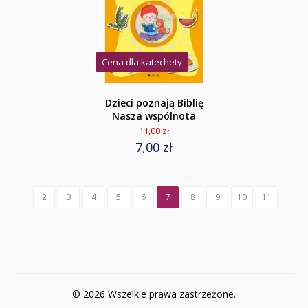
Cena dla katechety
Dzieci poznają Biblię
Nasza wspólnota
11,00 zł
7,00 zł
2
3
4
5
6
7
8
9
10
11
© 2026 Wszelkie prawa zastrzeżone.