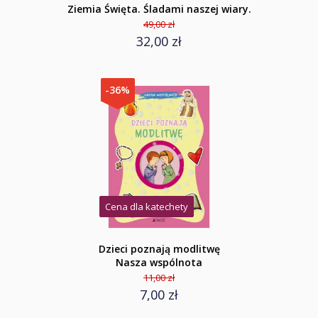
Ziemia Święta. Śladami naszej wiary.
49,00 zł
32,00 zł
-36%
Cena dla katechety
Dzieci poznają modlitwę
Nasza wspólnota
11,00 zł
7,00 zł