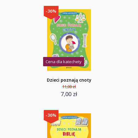
-36%
Cena dla katechety
Dzieci poznają cnoty
11,00 zł
7,00 zł
-36%