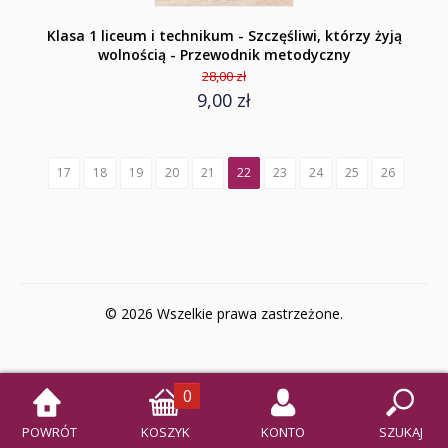
Klasa 1 liceum i technikum - Szczęśliwi, którzy żyją
wolnością - Przewodnik metodyczny
28,00 zł
9,00 zł
17
18
19
20
21
22
23
24
25
26
© 2026 Wszelkie prawa zastrzeżone.
0
POWRÓT
KOSZYK
KONTO
SZUKAJ