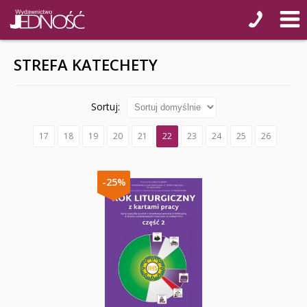
STREFA KATECHETY
Sortuj:
17
18
19
20
21
22
23
24
25
26
-25%