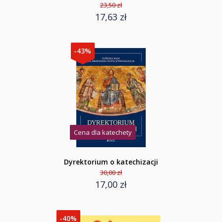
23,50 zł
17,63 zł
-43%
Cena dla katechety
Dyrektorium o katechizacji
30,00 zł
17,00 zł
-40%