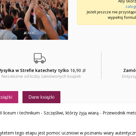
Aby skorz
zalog
Jeżeli jeszcze nie przystąp
wypełnij formul
ysyłka w Strefie katechety tylko
16,90 zł
Zamó
Niezależnie od liczby zamówionych książek
Dotyczy
siążki
Dane książki
II liceum i technikum - Szczęśliwi, którzy żyją wiarą - Przewodnik me
rytetem tego etapu jest pomoc uczniowi w poznaniu wiary autentycznej