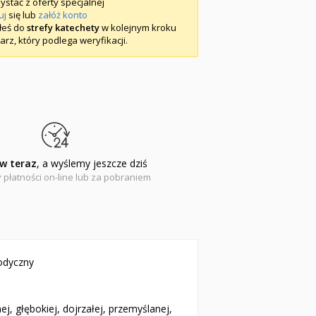
ystać z oferty specjalnej
uj
się lub
załóż konto
iłeś do
strefy katechety
w kolejnym kroku
arz, który podlega weryfikacji.
w teraz
, a wyślemy jeszcze dziś
 płatności on-line lub za pobraniem
todyczny
, głębokiej, doj­rzałej, przemyślanej,