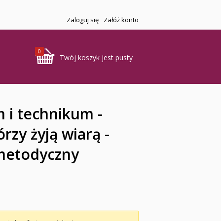
Zaloguj się
Załóż konto
0
Twój koszyk jest pusty
m i technikum -
órzy żyją wiarą -
metodyczny