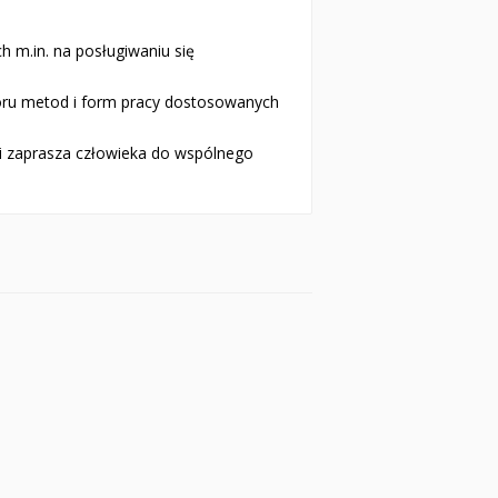
 m.in. na posłu­giwaniu się
ru metod i form pra­cy dostosowanych
 i zaprasza człowie­ka do wspólnego