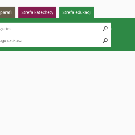
parafii
Strefa katechety
Strefa edukacji
gories
Search