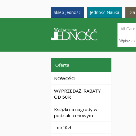
Sklep Jedność
Jedność Nauka
Dla 
All Cate
Oferta
NOWOŚCI
WYPRZEDAŻ. RABATY
OD 50%
Książki na nagrody w
podziale cenowym
do 10 zł