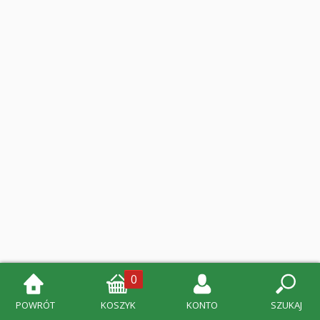
0
POWRÓT
KOSZYK
KONTO
SZUKAJ