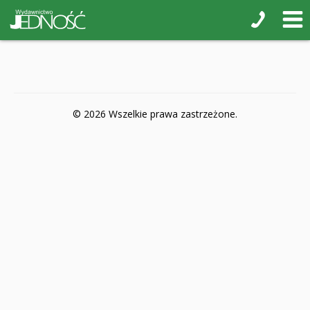
POP-UP
Książki interaktywne Kakadu
Książki kartonowe Jupi jo!
Naklejki i kolorowanki
© 2026 Wszelkie prawa zastrzeżone.
Pamiątkowe albumy
Puzzle
Teatr na małej scenie
Zdrowie i bezpieczeństwo
Książki na nagrody z religii
Dyplomy