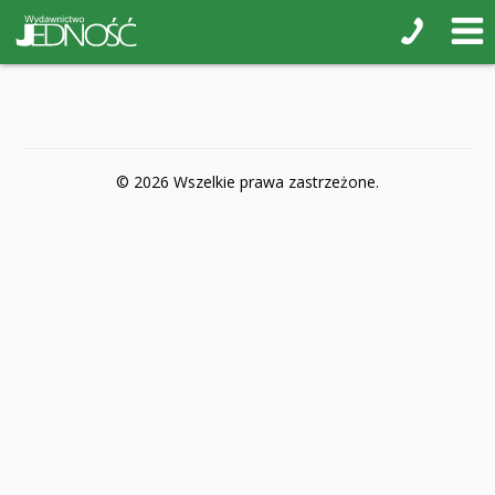
POP-UP
Książki interaktywne Kakadu
Książki kartonowe Jupi jo!
Naklejki i kolorowanki
© 2026 Wszelkie prawa zastrzeżone.
Pamiątkowe albumy
Puzzle
Teatr na małej scenie
Zdrowie i bezpieczeństwo
Książki na nagrody z religii
Dyplomy