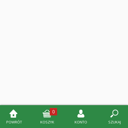
0
POWRÓT
KOSZYK
KONTO
SZUKAJ