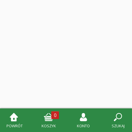
0
POWRÓT
KOSZYK
KONTO
SZUKAJ