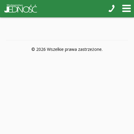
POP-UP
Książki interaktywne Kakadu
Książki kartonowe Jupi jo!
Naklejki i kolorowanki
© 2026 Wszelkie prawa zastrzeżone.
Pamiątkowe albumy
Puzzle
Teatr na małej scenie
Zdrowie i bezpieczeństwo
Książki na nagrody z religii
Dyplomy