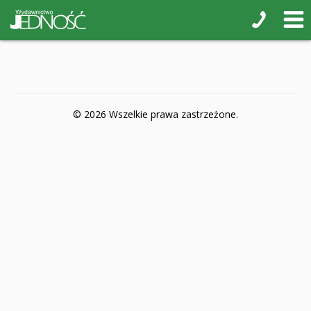
POP-UP
Książki interaktywne Kakadu
Książki kartonowe Jupi jo!
Naklejki i kolorowanki
© 2026 Wszelkie prawa zastrzeżone.
Pamiątkowe albumy
Puzzle
Teatr na małej scenie
Zdrowie i bezpieczeństwo
Książki na nagrody z religii
Dyplomy