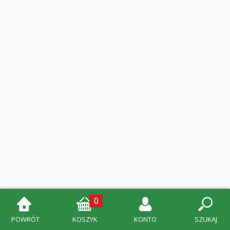
0
POWRÓT
KOSZYK
KONTO
SZUKAJ