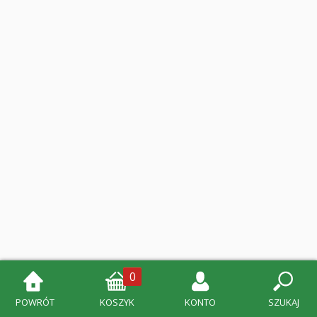
0
POWRÓT
KOSZYK
KONTO
SZUKAJ