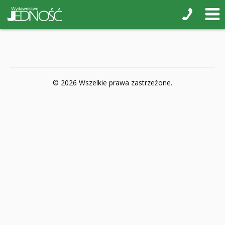
POP-UP
Książki interaktywne Kakadu
Książki kartonowe Jupi jo!
Naklejki i kolorowanki
© 2026 Wszelkie prawa zastrzeżone.
Pamiątkowe albumy
Puzzle
Teatr na małej scenie
Zdrowie i bezpieczeństwo
Książki na nagrody z religii
Dyplomy