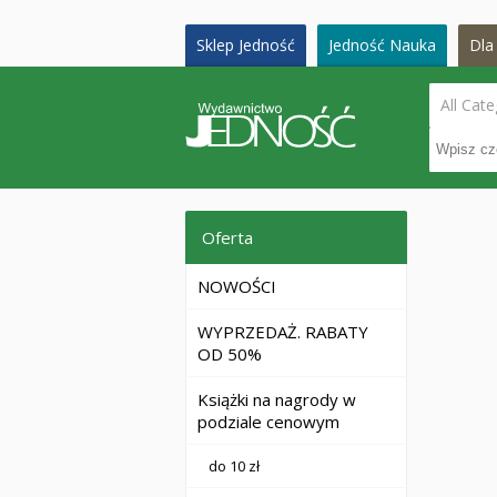
Sklep Jedność
Jedność Nauka
Dla 
All Cate
Oferta
NOWOŚCI
WYPRZEDAŻ. RABATY
OD 50%
Książki na nagrody w
podziale cenowym
do 10 zł