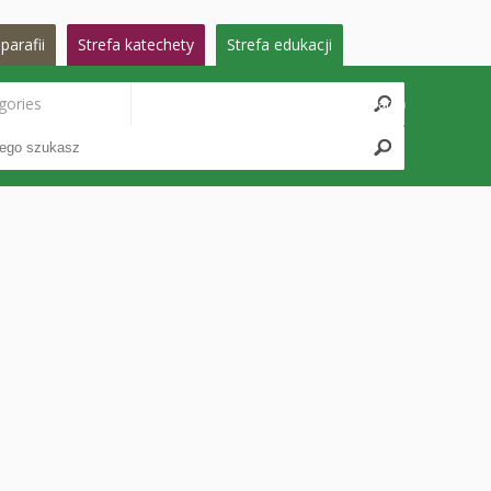
parafii
Strefa katechety
Strefa edukacji
gories
Search