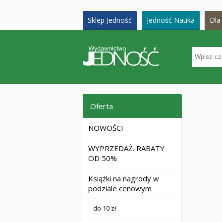
Sklep Jedność
Jedność Nauka
Dla 
Oferta
NOWOŚCI
WYPRZEDAŻ. RABATY
OD 50%
Książki na nagrody w
podziale cenowym
do 10 zł