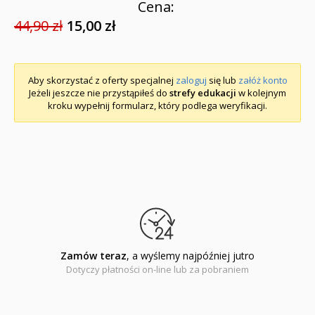
Cena:
44,90 zł
15,00 zł
Aby skorzystać z oferty specjalnej
zaloguj
się lub
załóż konto
Jeżeli jeszcze nie przystąpiłeś do
strefy edukacji
w kolejnym
kroku wypełnij formularz, który podlega weryfikacji.
Zamów teraz
, a wyślemy najpóźniej jutro
Dotyczy płatności on-line lub za pobraniem