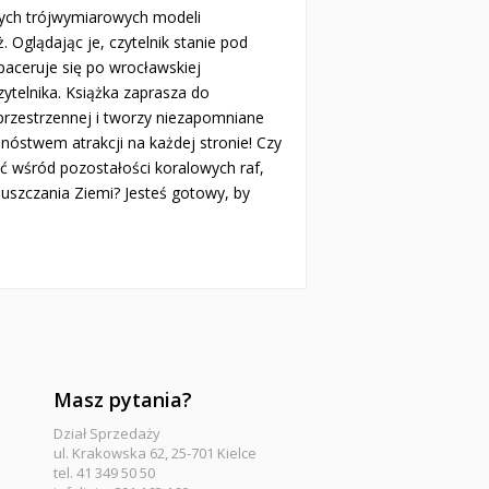
cych trójwymiarowych modeli
ż. Oglądając je, czytelnik stanie pod
aceruje się po wrocławskiej
ytelnika. Książka zaprasza do
przestrzennej i tworzy niezapomniane
nóstwem atrakcji na każdej stronie! Czy
 wśród pozostałości koralowych raf,
puszczania Ziemi? Jesteś gotowy, by
Masz pytania?
Dział Sprzedaży
ul. Krakowska 62, 25-701 Kielce
tel. 41 349 50 50