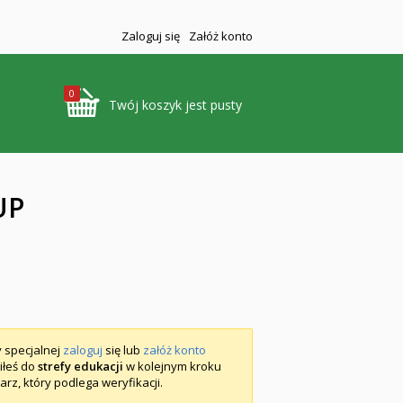
Zaloguj się
Załóż konto
0
Twój koszyk jest pusty
UP
y specjalnej
zaloguj
się lub
załóż konto
piłeś do
strefy edukacji
w kolejnym kroku
arz, który podlega weryfikacji.