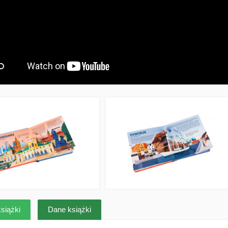
siążki
Dane książki