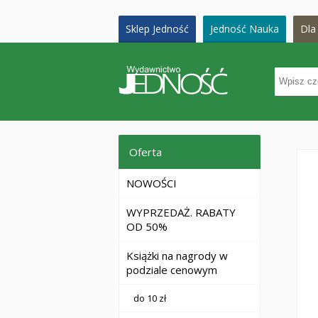
Sklep Jedność
Jedność Nauka
Dla 
Oferta
NOWOŚCI
WYPRZEDAŻ. RABATY
OD 50%
Książki na nagrody w
podziale cenowym
do 10 zł