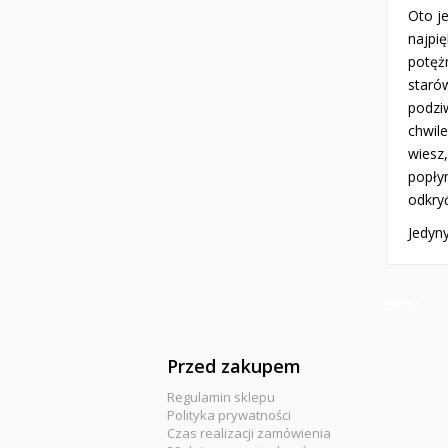
Oto j
najpię
potęż
staró
podzi
chwil
wiesz
popły
odkryć
Jedyny
8682
Przed zakupem
Regulamin sklepu
Polityka prywatności
Czas realizacji zamówienia