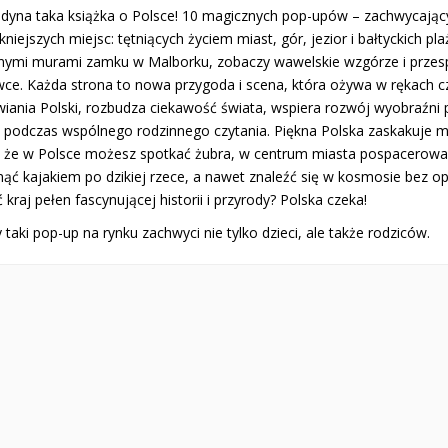
edyna taka książka o Polsce! 10 magicznych pop-upów – zachwycają
kniejszych miejsc: tętniących życiem miast, gór, jezior i bałtyckich pla
nymi murami zamku w Malborku, zobaczy wawelskie wzgórze i przesp
wce. Każda strona to nowa przygoda i scena, która ożywa w rękach cz
wiania Polski, rozbudza ciekawość świata, wspiera rozwój wyobraźni 
e podczas wspólnego rodzinnego czytania. Piękna Polska zaskakuje m
, że w Polsce możesz spotkać żubra, w centrum miasta pospacerować
nąć kajakiem po dzikiej rzece, a nawet znaleźć się w kosmosie bez o
 kraj pełen fascynującej historii i przyrody? Polska czeka!
 taki pop-up na rynku zachwyci nie tylko dzieci, ale także rodziców.