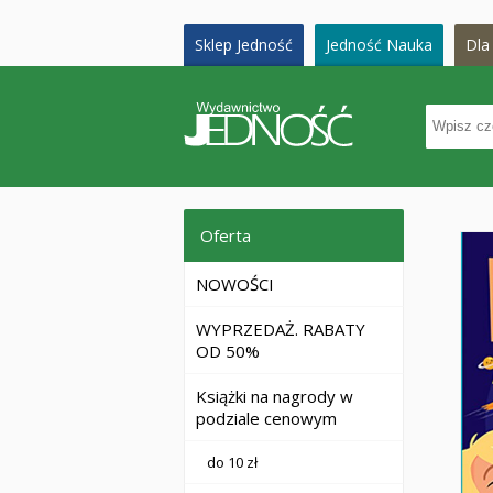
Sklep Jedność
Jedność Nauka
Dla 
Oferta
NOWOŚCI
WYPRZEDAŻ. RABATY
OD 50%
Książki na nagrody w
podziale cenowym
do 10 zł