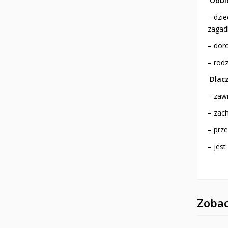
Odbio
– dzi
zagadk
– doro
– rod
Dlac
– zaw
– zac
– prz
– jes
Zobac