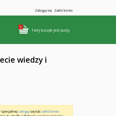
Zaloguj się
Załóż konto
0
Twój koszyk jest pusty
ecie wiedzy i
y specjalnej
zaloguj
się lub
załóż konto