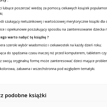
rcy :
eci lubiące poszerzać wiedzę za pomocą ciekawych książek popularn
i;
śli szukający nietuzinkowej i wartościowej merytorycznie książki dla 
zice i opiekunowie poszukujący sposobu na zainteresowanie dziecka 
zego warto nabyć tę książkę ?
iera szeroki wybór wiadomości i ciekawostek na każdy dzień roku;
hęca do spędzania czasu inaczej niż przed komputerem, tabletem czy
ez swoją oryginalną formę może zainteresować dzieci mające proble
t kolorowa, zabawna i wszechstronna pod względem tematyki.
z podobne książki