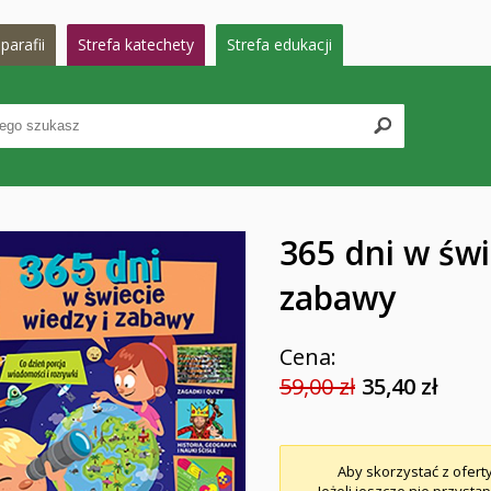
parafii
Strefa katechety
Strefa edukacji
365 dni w świ
zabawy
Cena:
59,00 zł
35,40 zł
Aby skorzystać z ofert