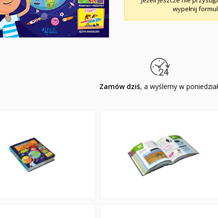
Jeżeli jeszcze nie przystą
wypełnij formul
Zamów dziś
, a wyślemy w poniedzia