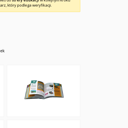
piłeś do
strefy edukacji
w kolejnym kroku
arz, który podlega weryfikacji.
łek