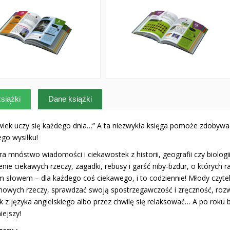
siążki
Dane książki
wiek uczy się każdego dnia…” A ta niezwykła księga pomoże zdobywa
ego wysiłku!
a mnóstwo wiadomości i ciekawostek z historii, geografii czy biolog
nie ciekawych rzeczy, zagadki, rebusy i garść niby-bzdur, o których r
m słowem – dla każdego coś ciekawego, i to codziennie! Młody czyte
 nowych rzeczy, sprawdzać swoją spostrzegawczość i zręczność, roz
 z języka angielskiego albo przez chwilę się relaksować… A po roku b
iejszy!