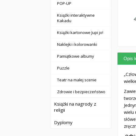
POP-UP
Książki interaktywne
Kakadu
Książki kartonowe Jupi jo!
Naklejki i kolorowanki
Pamiątkowe albumy
Opis k
Puzzle
„Czło
Teatr na małej scenie
wielki
Zawier
Zdrowie i bezpieczeństwo
tworze
Książki na nagrody z
Jedny
religii
wielu
słówek
Dyplomy
zręczn