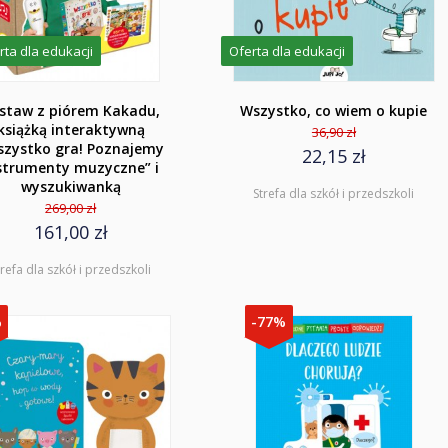
rta dla edukacji
Oferta dla edukacji
staw z piórem Kakadu,
Wszystko, co wiem o kupie
książką interaktywną
36,90 zł
szystko gra! Poznajemy
22,15 zł
strumenty muzyczne” i
wyszukiwanką
Strefa dla szkół i przedszkoli
269,00 zł
161,00 zł
trefa dla szkół i przedszkoli
%
-77%