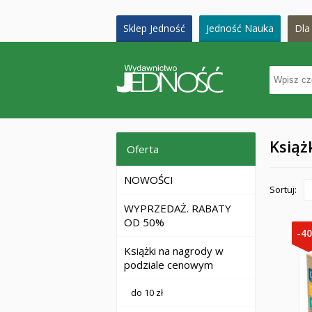
Sklep Jedność
Jedność Nauka
Dla 
Książ
Oferta
NOWOŚCI
Sortuj:
WYPRZEDAŻ. RABATY
OD 50%
-4
Książki na nagrody w
podziale cenowym
do 10 zł