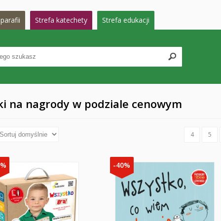
parafii
Strefa katechety
Strefa edukacji
ki na nagrody w podziale cenowym
4
5
0%
-40%