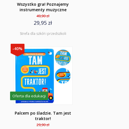
Wszystko gra! Poznajemy
instrumenty muzyczne
49,90 zł
29,95 zł
Strefa dla szkół i przedszkoli
-40%
Oferta dla edukacji
Palcem po śladzie. Tam jest
traktor!
29,90 zł