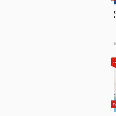
D
T
S
-
P