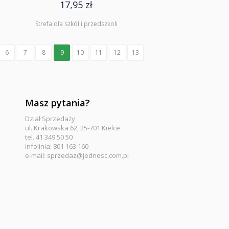
17,95 zł
Strefa dla szkół i przedszkoli
6
7
8
9
10
11
12
13
Masz pytania?
Dział Sprzedaży
ul. Krakowska 62, 25-701 Kielce
tel. 41 349 50 50
infolinia: 801 163 160
e-mail:
sprzedaz@jednosc.com.pl