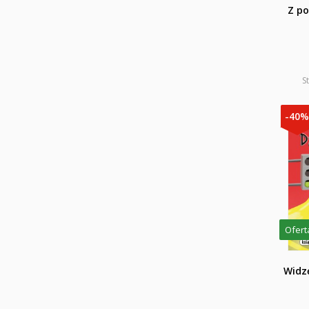
Z po
S
-40
Ofert
Widzę