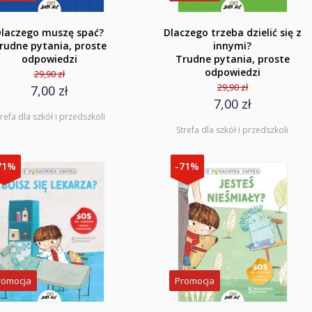
laczego muszę spać?
Dlaczego trzeba dzielić się z
rudne pytania, proste
innymi?
odpowiedzi
Trudne pytania, proste
odpowiedzi
29,90 zł
29,90 zł
7,00 zł
7,00 zł
trefa dla szkół i przedszkoli
Strefa dla szkół i przedszkoli
71%
-71%
romocja
Promocja