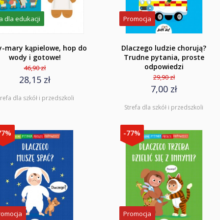
a dla edukacji
Promocja
y-mary kąpielowe, hop do
Dlaczego ludzie chorują?
wody i gotowe!
Trudne pytania, proste
odpowiedzi
46,90 zł
29,90 zł
28,15 zł
7,00 zł
trefa dla szkół i przedszkoli
Strefa dla szkół i przedszkoli
77%
-77%
romocja
Promocja