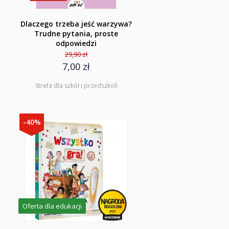
Dlaczego trzeba jeść warzywa?
Trudne pytania, proste
odpowiedzi
29,90 zł
7,00 zł
Strefa dla szkół i przedszkoli
-40%
Oferta dla edukacji