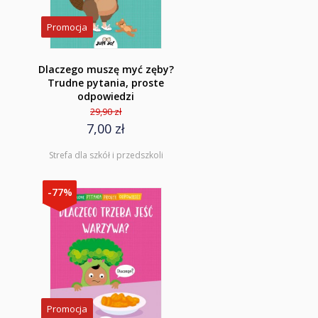
Promocja
Dlaczego muszę myć zęby?
Trudne pytania, proste
odpowiedzi
29,90 zł
7,00 zł
Strefa dla szkół i przedszkoli
-77%
Promocja