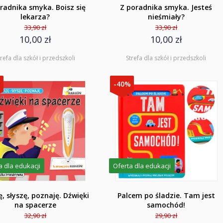
radnika smyka. Boisz się
Z poradnika smyka. Jesteś
lekarza?
nieśmiały?
33,90 zł
33,90 zł
10,00 zł
10,00 zł
trefa dla szkół i przedszkoli
Strefa dla szkół i przedszkoli
%
-40%
a dla edukacji
Oferta dla edukacji
, słyszę, poznaję. Dźwięki
Palcem po śladzie. Tam jest
na spacerze
samochód!
32,90 zł
29,90 zł