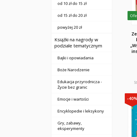
od 10 zł do 15 zł
od 15 zł do 20 zł
Ofe
powyżej 20 zł
Ze
Książki na nagrody w
podziale tematycznym
„W
in
Bajki i opowiadania
Boże Narodzenie
Edukacja przyrodnicza -
S
Życie bez granic
-40
Emocje i wartości
Encyklopedie i leksykony
Gry, zabawy,
eksperymenty