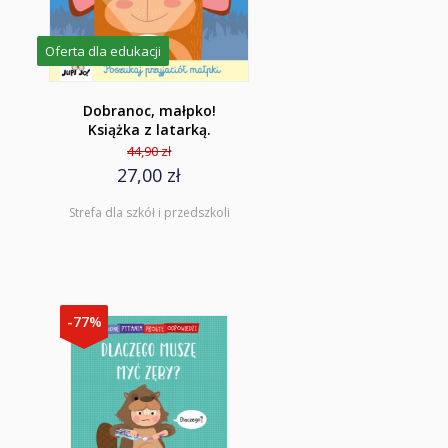
Oferta dla edukacji
Dobranoc, małpko!
Książka z latarką.
44,90 zł
27,00 zł
Strefa dla szkół i przedszkoli
-77%