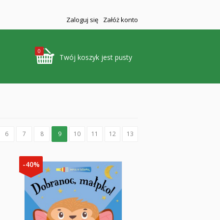
Zaloguj się
Załóż konto
0
Twój koszyk jest pusty
6
7
8
9
10
11
12
13
-40%