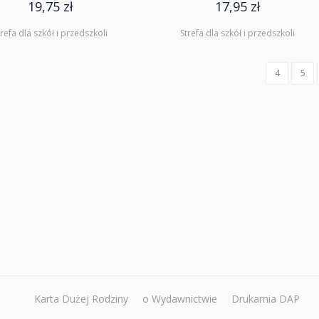
19,75 zł
17,95 zł
trefa dla szkół i przedszkoli
Strefa dla szkół i przedszkoli
4
5
Karta Dużej Rodziny
o Wydawnictwie
Drukarnia DAP