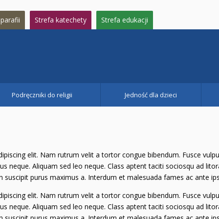
parafii
Strefa katechety
Strefa edukacji
Podręczniki do religii
Jedność dla dzieci
piscing elit. Nam rutrum velit a tortor congue bibendum. Fusce vulput
us neque. Aliquam sed leo neque. Class aptent taciti sociosqu ad lito
 in suscipit purus maximus a. Interdum et malesuada fames ac ante ips
piscing elit. Nam rutrum velit a tortor congue bibendum. Fusce vulput
us neque. Aliquam sed leo neque. Class aptent taciti sociosqu ad lito
 in suscipit purus maximus a. Interdum et malesuada fames ac ante ips