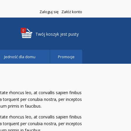
Zaloguj się
Załóż konto
0
Twój koszyk jest pusty
Jedność dla domu
Promocje
ate rhoncus leo, at convallis sapien finibus
ra torquent per conubia nostra, per inceptos
um primis in faucibus.
ate rhoncus leo, at convallis sapien finibus
ra torquent per conubia nostra, per inceptos
um primis in faucibus.