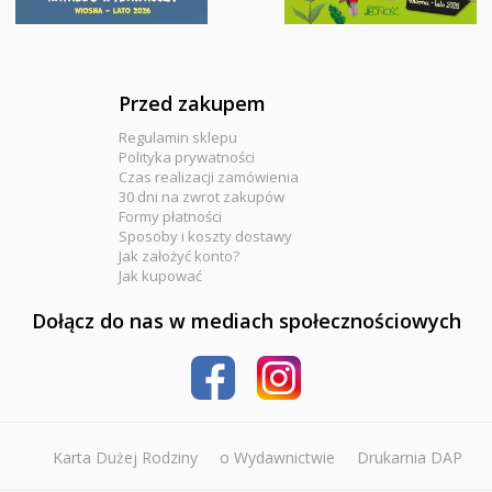
Przed zakupem
Regulamin sklepu
Polityka prywatności
Czas realizacji zamówienia
30 dni na zwrot zakupów
Formy płatności
Sposoby i koszty dostawy
Jak założyć konto?
Jak kupować
Dołącz do nas w mediach społecznościowych
Karta Dużej Rodziny
o Wydawnictwie
Drukarnia DAP