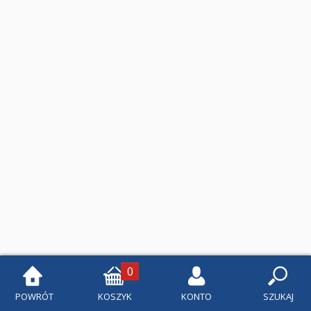
Klasa 1
Klasa 2
Klasa 3
Klasa 4
Szkoła podstawowa 5-8
Klasa 5
Klasa 6
Klasa 7
Klasa 8
0
Liceum i Technikum
POWRÓT
KOSZYK
KONTO
SZUKAJ
Klasa 1 liceum i technikum