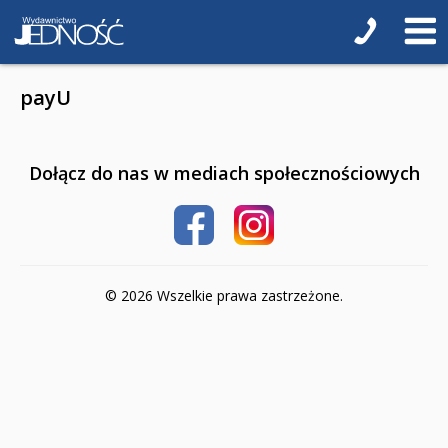
Poradniki o zdrowiu
Poradniki kulinarne
payU
Hobby
Podręczniki
Dołącz do nas w mediach społecznościowych
Pomoce dla uczniów z niepełnosprawnością
Przedszkole
3-latki
© 2026 Wszelkie prawa zastrzeżone.
4-latki
5-latki
6-latki
Szkoła podstawowa 1-4