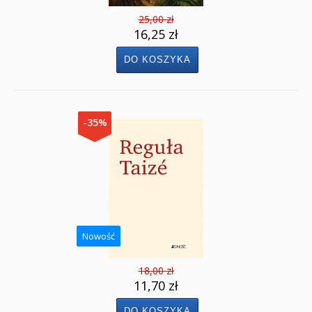
25,00 zł
16,25 zł
-35%
Nowość
18,00 zł
11,70 zł